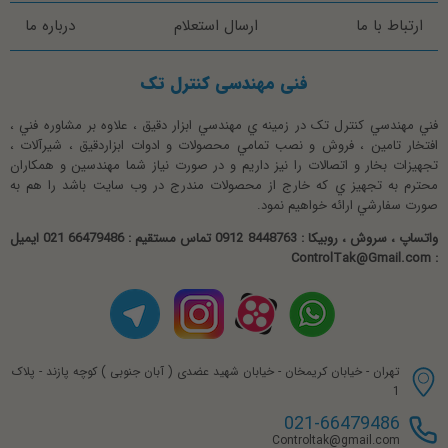
کانکشن : -------------------------- 1/4 BSP دنده ای
ارتباط با ما
ارسال استعلام
درباره ما
کلاس دقت : -------------------------------------- %2.5
درسته چینیه ، اما نسبت به قیمتش خوبه به نظرم
فنی مهندسی کنترل تک
نوع اتصال : ----------------------------------------- افقی
مجیدی
متریال گیج فشار خشک عمودی : آلمنیوم - برنج
فني مهندسي کنترل تک در زمينه ي مهندسي ابزار دقيق ، علاوه بر مشاوره فني ،
امتیاز 5 از 5
افتخار تامين ، فروش و نصب تمامي محصولات و ادوات ابزاردقيق ، شيرآلات ،
نوع گیج فشار خشک عمودی : روغنی - عقربه ای
تجهيزات بخار و اتصالات را نيز داريم و در صورت نياز شما مهندسين و همکاران
محترم به تجهيز ي که خارج از محصولات مندرج در وب سايت باشد را هم به
استاندارد گیج فشار خشک عمودی: -- EN 837-1
صورت سفارشي ارائه خواهيم نمود.
رنج گیج فشار صفحه 15 عمودی دراگون
واتساپ ، سروش ، روبیکا : 8448763 0912 تماس مستقیم : 66479486 021 ایمیل
: ControlTak@Gmail.com
0 ~ 1-/ 1 ~ 0 / 2.5 ~ 0 / 4 ~ 0
6 ~ 0 / 10 ~ 0 / 16 ~ 0 / 25 ~ 0
40 ~ 0 / 60 ~ 0 / 100 ~ 0
تهران - خیابان کریمخان - خیابان شهید عضدی ( آبان جنوبی ) کوچه پازند - پلاک
1
160 ~ 0 / 250 ~ 0 / 400 ~ 0 BAR
021-66479486
فروش گیج فشار خشک
Controltak@gmail.com