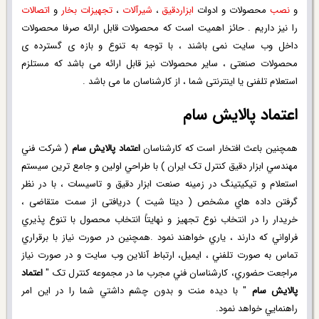
و
نصب
محصولات و ادوات
ابزاردقيق
،
شيرآلات
،
تجهيزات
بخار
و
اتصالات
را نیز داریم . حائز اهمیت است که محصولات قابل ارائه صرفا محصولات
داخل وب سایت نمی باشند ، با توجه به تنوع و بازه ی گسترده ی
محصولات صنعتی ، سایر محصولات نیز قابل ارائه می باشد که مستلزم
استعلام تلفنی یا اینترنتی شما ، از کارشناسان ما می باشد .
اعتماد پالایش سام
همچنين باعث افتخار است که کارشناسان
اعتماد پالایش سام
( شرکت فني
مهندسي ابزار دقيق کنترل تک ايران ) با طراحي اولين و جامع ترين سیستم
استعلام و تیکیتینگ در زمينه صنعت ابزار دقيق و تاسيسات ، با در نظر
گرفتن داده هاي مشخص ( ديتا شيت ) دریافتی از سمت متقاضی ،
خریدار را در انتخاب نوع تجهيز و نهايتاً انتخاب محصول با تنوع پذيري
فراواني که دارند ، ياري خواهند نمود .همچنين در صورت نياز با برقراري
تماس به صورت تلفني ، ايميل، ارتباط آنلاين وب سايت و در صورت نياز
مراجعت حضوري، کارشناسان فني مجرب ما در مجموعه کنترل تک "
اعتماد
پالایش سام
" با ديده منت و بدون چشم داشتي شما را در اين امر
راهنمايي خواهد نمود.