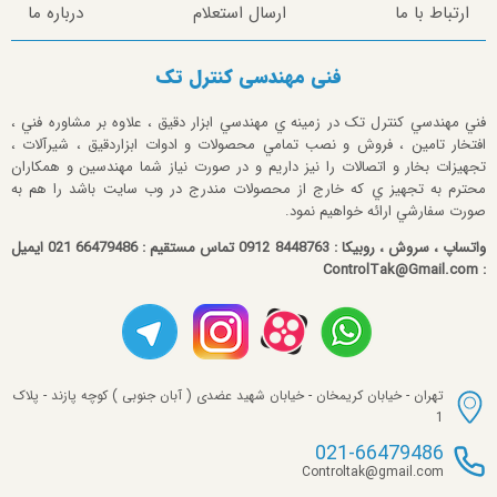
ارتباط با ما
ارسال استعلام
درباره ما
فنی مهندسی کنترل تک
فني مهندسي کنترل تک در زمينه ي مهندسي ابزار دقيق ، علاوه بر مشاوره فني ،
افتخار تامين ، فروش و نصب تمامي محصولات و ادوات ابزاردقيق ، شيرآلات ،
تجهيزات بخار و اتصالات را نيز داريم و در صورت نياز شما مهندسين و همکاران
محترم به تجهيز ي که خارج از محصولات مندرج در وب سايت باشد را هم به
صورت سفارشي ارائه خواهيم نمود.
واتساپ ، سروش ، روبیکا : 8448763 0912 تماس مستقیم : 66479486 021 ایمیل
: ControlTak@Gmail.com
تهران - خیابان کریمخان - خیابان شهید عضدی ( آبان جنوبی ) کوچه پازند - پلاک
1
021-66479486
Controltak@gmail.com