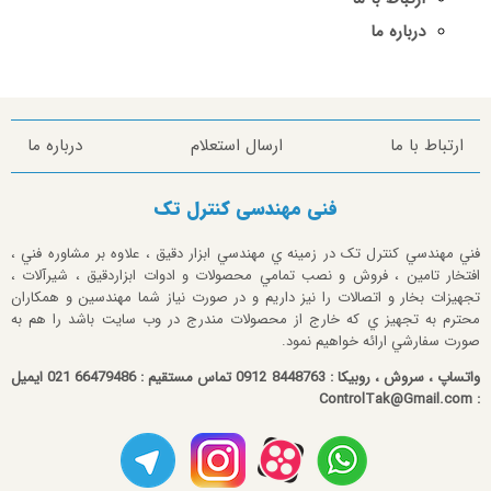
درباره ما
ارتباط با ما
ارسال استعلام
درباره ما
فنی مهندسی کنترل تک
فني مهندسي کنترل تک در زمينه ي مهندسي ابزار دقيق ، علاوه بر مشاوره فني ،
افتخار تامين ، فروش و نصب تمامي محصولات و ادوات ابزاردقيق ، شيرآلات ،
تجهيزات بخار و اتصالات را نيز داريم و در صورت نياز شما مهندسين و همکاران
محترم به تجهيز ي که خارج از محصولات مندرج در وب سايت باشد را هم به
صورت سفارشي ارائه خواهيم نمود.
واتساپ ، سروش ، روبیکا : 8448763 0912 تماس مستقیم : 66479486 021 ایمیل
: ControlTak@Gmail.com