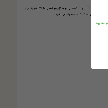
شیر دسته گازی سیم (شیر دسته کلیدی سیم ) با کد cim310 محصول کشور ایتالیا با برند cim valve می باشد . شیر دسته گازی سیم 310 از متریال برنجی ار سایز 1/2" الی 2" دنده ای و ماکزیمم فشار PN 50 تولید می
.
 نمایید.