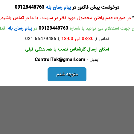
درخواست پیش فاکتور در
پیام رسان بله
09128448763
در صورت عدم یافتن محصول مورد نظر در سایت ، با ما در
تماس
باشید.
جهت استعلام می توانید با شماره
09128448763
در
پیام رسان بله
اقدام
تماس (
08:30 الی 18:00
) 66479486 021
امکان ارسال
کارشناس نصب
با هماهنگی قبلی
ایمیل :
ControlTak@gmail.com
متوجه شدم