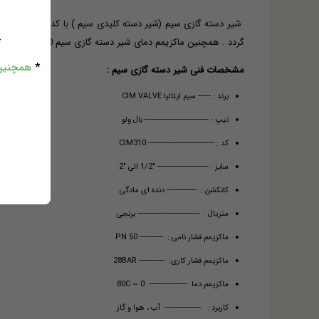
*
گردد . همچنین ماکزیمم دمای شیر دسته گازی سیم 80 درجه سانتیگراد بوده که جهت سیالات گاز و هوا و آب مورد استفاده قرار می گیرد. از شیر دسته کلیدی به شیرهای دسته گازی هم یاد می شود
*
همچنین 
مشخصات فنی شیر دسته گازی سیم :
برند : ------ سیم ایتالیا CIM VALVE
تیپ : ------------------------------ بال ولو
کد : ------------------------------- CIM310
سایز : ------------------------ "1/2 الی "2
کانکشن : -------------- دنده ای مادگی
متریال : ----------------------------- برنجی
ماکزیمم فشار نامی : ----------- PN 50
ماکزیمم فشار کاری: ------------ 28BAR
ماکزیمم دما ------------------ 80C ~ 0
کاربرد : ----------------- آب ، هوا و گاز