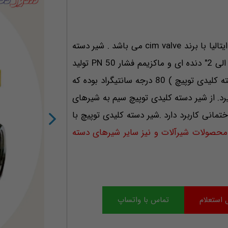
شیر دسته کلیدی توپیچ با کد cim310 محصول کشور ایتالیا با برند cim valve می باشد . شیر دسته
PN 50
تولید
می گردد . همچنین ماکزیمم دمای این شیر ( شیر دسته کلیدی توپیچ ) 80 درجه سانتیگراد بوده که
رد. از شیر دسته کلیدی توپیچ سیم به شیرهای
مانی کاربرد دارد .شیر دسته کلیدی توپیچ با
حصولات شیرآلات و نیز سایر شیرهای دسته
 استعلام
تماس با واتساپ