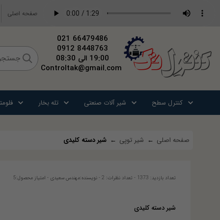
صفحه اصلی
66479486 021
8448763 0912
کنترل
تک
19:00 الی 08:30
Controltak@gmail.com
کنترل سطح
شیر آلات صنعتی
تله بخار
فلومت
صفحه اصلی
←
شیر توپی
←
شیر دسته کلیدی
تعداد بازدید: 1373
-
تعداد نظرات: 2
-
نویسنده:
مهندس سعیدی
-
امتیاز محصول:
5
شیر دسته کلیدی