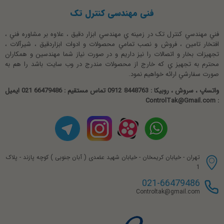
کند. شیر وکیوم بریکر VB1501 با رفع خلاء های ایجاد شده مانع از
فنی مهندسی کنترل تک
بروز این مشکلات می گردد. شیر وکیوم بریکر VB1501 به منظور
نظرات کاربران
کاربری های عمومی در مسیر کندانس های بخار یا سیستم ها و مخازن
فني مهندسي کنترل تک در زمينه ي مهندسي ابزار دقيق ، علاوه بر مشاوره فني ،
مایعات طراحی شده است.
افتخار تامين ، فروش و نصب تمامي محصولات و ادوات ابزاردقيق ، شيرآلات ،
عالی
تجهيزات بخار و اتصالات را نيز داريم و در صورت نياز شما مهندسين و همکاران
نصب :
محترم به تجهيز ي که خارج از محصولات مندرج در وب سايت باشد را هم به
سلوکی
صورت سفارشي ارائه خواهيم نمود.
شیر وکیوم بریکر استیل
امتیاز 5 از 5
واتساپ ، سروش ، روبیکا : 8448763 0912 تماس مستقیم : 66479486 021 ایمیل
: ControlTak@Gmail.com
شیر وکیوم بریکر استیل t باید از محل اتصال ("½) به صورت عمودی بر
بسیار خوب .راضی بودم
روی سیستم نصب گردد در غیراینصورت در عملکرد دچار تداخل و خطا
می گردد.
حبیبی
امتیاز 5 از 5
تهران - خیابان کریمخان - خیابان شهید عضدی ( آبان جنوبی ) کوچه پازند - پلاک
خلاشکن 1502
* فرق خلاء شکن 1501 با
چیست
1
ممنون
021-66479486
ای دو تیپ خلاشکن ( وکیوم بریکر ) دقیقا از تمامی موارد یکی و شبیه
Controltak@gmail.com
به یکدیگر می باشند و تنها اختلاف در متریال بدنه هر یک می باشد.
محمد نظر
وکیوم بریکر 1501 از متریال SS استیل و وکیوم بریکر 1502 از متریال
امتیاز 5 از 5