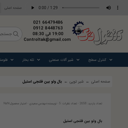
صفحه اصلی
66479486 021
8448763 0912
کنترل
تک
19:00 الی 08:30
Controltak@gmail.com
کنترل سطح
شیر آلات صنعتی
تله بخار
فلومت
صفحه اصلی
←
شیر توپی
←
بال ولو بین فلنجی استیل
تعداد بازدید: 2658
-
تعداد نظرات: 5
-
نویسنده:
مهندس سعیدی
-
امتیاز محصول:
NaN
بال ولو بین فلنجی استیل