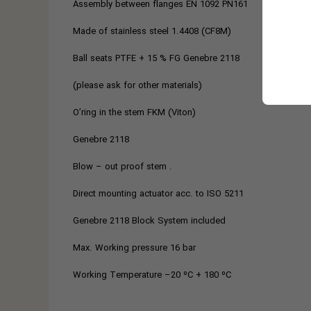
Assembly between flanges EN 1092 PN161
Made of stainless steel 1.4408 (CF8M)
Ball seats PTFE + 15 % FG Genebre 2118
(please ask for other materials)
O’ring in the stem FKM (Viton)
Genebre 2118
. Blow – out proof stem
Direct mounting actuator acc. to ISO 5211
Genebre 2118 Block System included
Max. Working pressure 16 bar
Working Temperature –20 ºC + 180 ºC