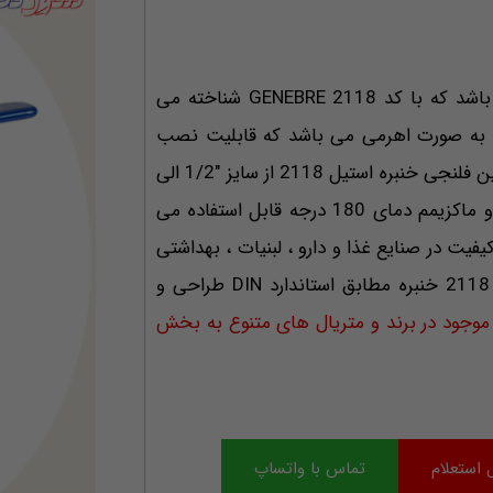
بال ولو بین فلنجی خنبره محصول کشور اسپانیا می باشد که با کد 2118 GENEBRE شناخته می
ض به صورت اهرمی می باشد که قابلیت نصب
اکچوئیتور بادی و یا برقی روتاری را نیز دارد . بال ولو بین فلنجی خنبره استیل 2118 از سایز "1/2 الی
" 4 در متریال SS316 تولید و در فشار نامی PN 16 و ماکزیمم دمای 180 درجه قابل استفاده می
یفیت در صنایع غذا و دارو ، لبنیات ، بهداشتی
و ... مورد استفاده قرار می گیرد .بال ولو بین فلنجی 2118 خنبره مطابق استاندارد DIN طراحی و
وجود در برند و متریال های متنوع به بخش
 استعلام
تماس با واتساپ