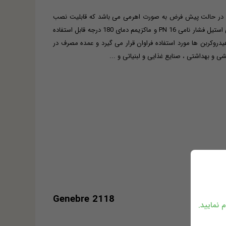
 استیل محصول خنبره ، کشور اسپانیا می باشد که با کد 2118 GENEBRE شناخته می شود . بال ولو بین فلنجی استیل 2118 خنبره در حالت پیش فرض به صورت اهرمی می باشد که قابلیت نصب
اکچوئیتور بادی و یا برقی روتاری را نیز دارد ، بال ولو بین فلنجی استیل 2118 از سایز "1/2 الی " 4 در متریال SS316 تولید می گردد .بال ولو بین فلنجی استیل فشار نامی PN 16 و ماکزیمم دمای 180 درجه قابل استفاده
 ، اسید و هیدروکربن ها مورد استفاده فراوان قرار می گیرد و عمده مصرف در
Genebre 2118
 نمایید.