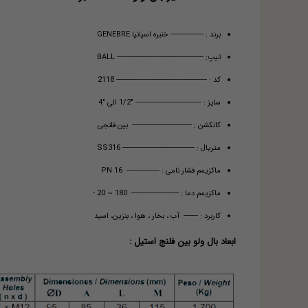
برند : ---------------- خنبره اسپانیا GENEBRE
تیپ: ------------------------------------------ BALL
کد : -------------------------------------------- 2118
سایز : -------------------------------- "1/2 الی "4
کانکشن : ----------------------------- بین فلنجی
متریال : ----------------------------------- SS316
ماکزیمم فشار نامی : ---------------- PN 16
ماکزیمم دما : ----------------------- 180 ~ 20 -
کاربرد : ------- آب ، بخار ، هوا ، بنزین، اسید
ابعاد بال ولو بین فلنج استیل :