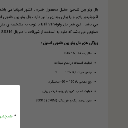
می باشد . این شیر بال ولوValve
صنایعی می باشد که ملزم به استفاده از شیرآلات با متریال SS316 بعلت رعایت موارد بهداشتی است . صنایع ای همچون صنایع دارویی ، صنایع لوازم آرایشی و بهداشتی ، صنایع غذایی و لبنیاتی و ...
ویژگی های بال ولو بین فلنجی استیل :
ماکزیمم فشار 16 BAR
قابلیت استفاده در تمام سیالات
جنس سیت PTFE + 15% G.F
رنچ دمایی بالا 180 ~ 20- سانتیگراد
قابلیت نصب اکچوئیتور پنوماتیک و برقی
متریال ضد زنگ و خورندگی (SS316 (CF8M
*
*
همچنین 