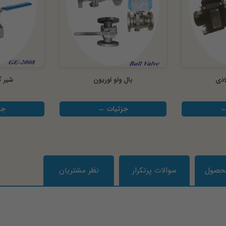
ادی
بال ولو اوریون
شیر گ
←
جزئیات ←
جز
محصول
سوالات پرتکرار
نظر مشتریان