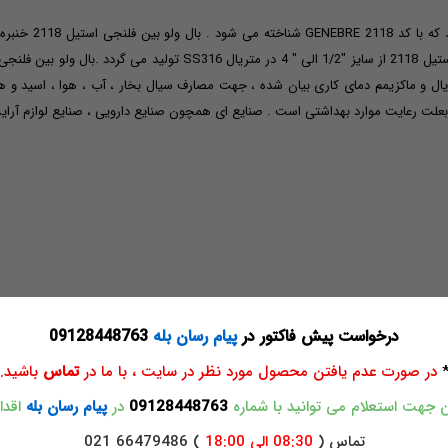
بال ولو بین فلنجی
Ball  با توجه به مشخصه ی متریال و ماکزیمم دمای کاری بیان شده ، جهت مصارف سیال بخار ، آب ، هوا
درخواست پیش فاکتور در
پیام رسان بله
09128448763
در صورت عدم یافتن محصول مورد نظر در سایت ، با ما در
تماس
باشید.
جهت استعلام می توانید با شماره
09128448763
در
پیام رسان بله
اقدام
تماس (
08:30 الی 18:00
) 66479486 021