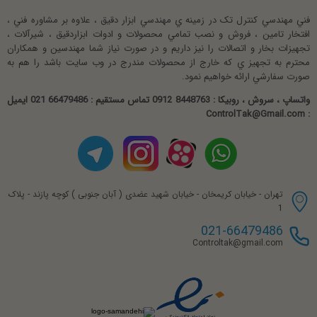
نظرات کاربران
مطابق با جهت مندرج روی ولو می باشد .
فني مهندسي کنترل تک در زمينه ي مهندسي ابزار دقيق ، علاوه بر مشاوره فني ،
افتخار تامين ، فروش و نصب تمامي محصولات و ادوات ابزاردقيق ، شيرآلات ،
عالی و خوش قیمت
تجهيزات بخار و اتصالات را نيز داريم و در صورت نياز شما مهندسين و همکاران
محترم به تجهيز ي که خارج از محصولات مندرج در وب سايت باشد را هم به
رحمانی
صورت سفارشي ارائه خواهيم نمود.
امتیاز 5 از 5
واتساپ ، سروش ، روبیکا : 8448763 0912 تماس مستقیم : 66479486 021 ایمیل
: ControlTak@Gmail.com
تهران - خیابان کریمخان - خیابان شهید عضدی ( آبان جنوبی ) کوچه پازند - پلاک
1
021-66479486
Controltak@gmail.com