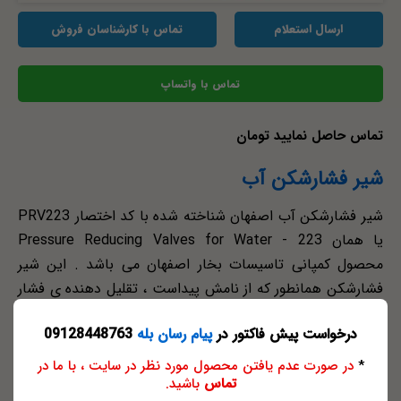
ارسال استعلام
تماس با کارشناسان فروش
تماس با واتساپ
تماس حاصل نمایید تومان
شیر فشارشکن آب
شیر فشارشکن آب اصفهان شناخته شده با کد اختصار PRV223
یا همان Pressure Reducing Valves for Water - 223
محصول کمپانی تاسیسات بخار اصفهان می باشد . این شیر
فشارشکن همانطور که از نامش پیداست ، تقلیل دهنده ی فشار
آب می باشد . شیر فشارشکن آب PRV223 در طیف شیرآلات
درخواست پیش فاکتور در
پیام رسان بله
09128448763
کاربردی تقلیل فشار می باشد که دارای 18 ماه گارانتی و ده سال
خدمات پس از فروش می باشد . این نوع شیر فشارشکن آب در
*
در صورت عدم یافتن محصول مورد نظر در سایت ، با ما در
تماس
باشید.
اتصال فلنجی در سایزهای DN40 , DN50 و DN80 تولید می