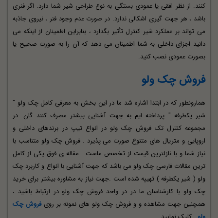
کنند. از نظر افقی یا عمودی بستگی به نوع طراحی شیر شما دارد. اگر فنری
باشد ، هر جهت گیری اشکالی ندارد. در صورت عدم وجود فنر ، نیروی جاذبه
می تواند بر عملکرد شیر کنترل تأثیر بگذارد ، بنابراین اطمینان از اینکه می
دانید اجزای داخلی به شما اطمینان می دهد که آن را به صورت صحیح یا
بصورت عمودی نصب کنید.
فروش چک ولو
همارونطور که در ابتدا اشاره شد ما در این بخش به معرفی کامل چک ولو "
شیر یکطرفه " پرداخته ایم به جهت آشنایی بیشتر مصرف کنند گان .در
مجموعه کنترل تک فروش چک ولو در انواع تیپ در برندهای داخلی و
اروپایی و متریال های متنوع صورت می پذیرد . فروش چک ولو متناسب با
نیاز شما و با نازلترین قیمت از تخصص ماست . مقاله ی فوق یکی از کامل
ترین مقالات فارسی چک ولو می باشد که جهت آشنایی با انواع و کاربرد چک
ولو ( شیر یکطرفه ) تهییه شده است .جهت نیاز به مشاوره بیشتر برای خرید
چک ولو با کارشناسان ما در در واحد فروش چک ولو در ارتباط
باشید ،
همچنین جهت مشاهده و و فروش چک ولو های نمونه بر روی
فروش چک
ولو
کلیک نمایید.