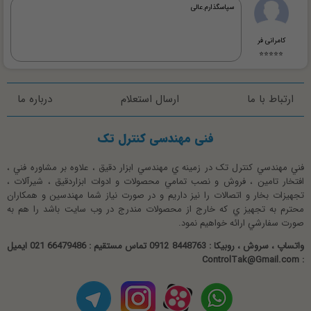
سپاسگذارم.عالی
کامرانی فر
⭐⭐⭐⭐⭐
ارتباط با ما
ارسال استعلام
درباره ما
فنی مهندسی کنترل تک
فني مهندسي کنترل تک در زمينه ي مهندسي ابزار دقيق ، علاوه بر مشاوره فني ،
افتخار تامين ، فروش و نصب تمامي محصولات و ادوات ابزاردقيق ، شيرآلات ،
تجهيزات بخار و اتصالات را نيز داريم و در صورت نياز شما مهندسين و همکاران
محترم به تجهيز ي که خارج از محصولات مندرج در وب سايت باشد را هم به
صورت سفارشي ارائه خواهيم نمود.
واتساپ ، سروش ، روبیکا : 8448763 0912 تماس مستقیم : 66479486 021 ایمیل
: ControlTak@Gmail.com