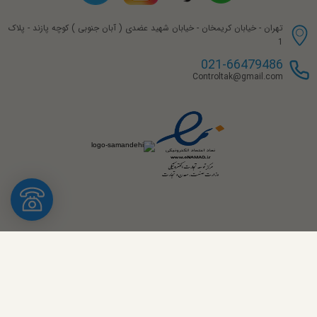
تهران - خیابان کریمخان - خیابان شهید عضدی ( آبان جنوبی ) کوچه پازند - پلاک
1
021-66479486
Controltak@gmail.com