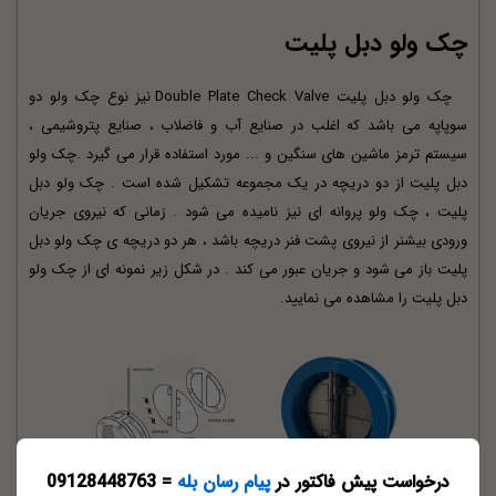
چک ولو دبل پلیت
چک ولو دبل پلیت Double Plate Check Valve نیز نوع چک ولو دو
سوپاپه می باشد که اغلب در صنایع آب و فاضلاب ، صنایع پتروشیمی ،
سیستم ترمز ماشین های سنگین و ... مورد استفاده قرار می گیرد .چک ولو
دبل پلیت از دو دریچه در یک مجموعه تشکیل شده است . چک ولو دبل
پلیت ، چک ولو پروانه ای نیز نامیده می شود . زمانی که نیروی جریان
ورودی بیشنر از نیروی پشت فنر دریچه باشد ، هر دو دریچه ی چک ولو دبل
پلیت باز می شود و جریان عبور می کند . در شکل زیر نمونه ای از چک ولو
دبل پلیت را مشاهده می نمایید.
درخواست پیش فاکتور در
پیام رسان بله
= 09128448763