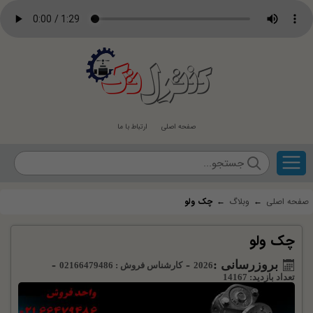
کنترل
تک
صفحه اصلی
ارتباط با ما
صفحه اصلی
←
وبلاگ
←
چک ولو
چک ولو
بروزرسانی :
-
-
2026
کارشناس فروش : 02166479486
تعداد بازدید: 14167