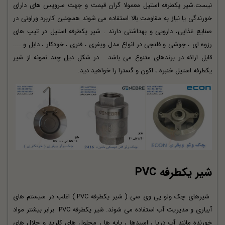
نیست.شیر یکطرفه استیل معمولا گران قیمت و جهت سرویس های دارای
خورندگی یا نیاز به مقاومت بالا استفاده می شوند همچنین کاربرد وراونی در
صنایع غذایی، دارویی و بهداشتی دارند . شیر یکطرفه استیل در تیپ های
رزوه ای ، جوشی و فلنجی در انواع مدل ویفری ، فنری ، خودکار ، دابل و ....
قابل ارائه در برندهای متنوع می باشد . در شکل ذیل چند نمونه از شیر
یکطرفه استیل خنبره ، اکون و گسترا را خواهید دید.
شیر یکطرفه PVC
شیرهای چک ولو پی وی سی ( شیر یکطرفه PVC ) اغلب در سیستم های
آبیاری و مدیریت آب استفاده می شوند. شیر یکطرفه PVC برابر بیشتر مواد
خورنده مانند آب دریا ، اسیدها ، پایه ها ، محلول های کلرید و حلال های