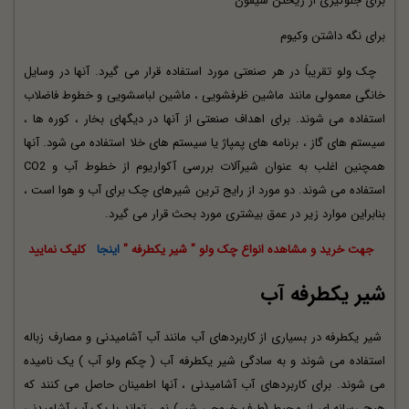
برای جلوگیری از ریختن سیفون
برای نگه داشتن وکیوم
چک ولو تقریباً در هر صنعتی مورد استفاده قرار می گیرد. آنها در وسایل
خانگی معمولی مانند ماشین ظرفشویی ، ماشین لباسشویی و خطوط فاضلاب
استفاده می شوند. برای اهداف صنعتی از آنها در دیگهای بخار ، کوره ها ،
سیستم های گاز ، برنامه های پمپاژ یا سیستم های خلا استفاده می شود. آنها
همچنین اغلب به عنوان شیرآلات بررسی آکواریوم از خطوط آب و CO2
استفاده می شوند. دو مورد از رایج ترین شیرهای چک برای آب و هوا است ،
بنابراین موارد زیر در عمق بیشتری مورد بحث قرار می گیرد.
جهت خرید و مشاهده انواع چک ولو " شیر یکطرفه "
اینجا
کلیک نمایید
شیر یکطرفه آب
شیر یکطرفه در بسیاری از کاربردهای آب مانند آب آشامیدنی و مصارف زباله
استفاده می شوند و به سادگی شیر یکطرفه آب ( چکم ولو آب ) یک نامیده
می شوند. برای کاربردهای آب آشامیدنی ، آنها اطمینان حاصل می کنند که
هیچ رسانه ای از محیط (طرف خروجی شیر) نمی تواند با یک آب آشامیدنی