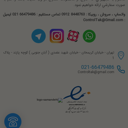
حفاظت IP
IP 67
شادی
صورت سفارشي ارائه خواهيم نمود.
کیفیت بالا
امتیاز 5 از 5
واتساپ ، سروش ، روبیکا : 8448763 0912 تماس مستقیم : 66479486 021 ایمیل
آپشن/تجهیزات
نمایشگر/هارت و..
قیمت مناسب
: ControlTak@Gmail.com
تغذیه
260AC or 24DC
تنوع در سایز و آپشن
ممنون.خرید خوبی داشتم
مشخصات فنی Tromag FMD 5W
کیوان فر
امتیاز 5 از 5
برند : ----------------------------------- TRODEKS
تهران - خیابان کریمخان - خیابان شهید عضدی ( آبان جنوبی ) کوچه پازند - پلاک
کشور : ------------------------------------------ ترکیه
1
021-66479486
مدل : ---------------------------------- FMD 5W
Controltak@gmail.com
تیپ : ------------------------------------ مغناطیسی
کاربرد : ------------------------------- مایعات رسانا
سایز : --------------------- DN 1000 ~ DN 10
اتصال : -------------------------------- فلنجی DIN
حفاظت : -------------------------------------- IP 67
متریال بدنه : -------------------------- فولاد کربن