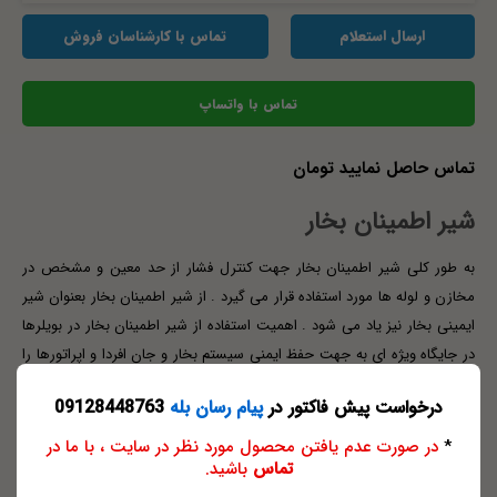
ارسال استعلام
تماس با کارشناسان فروش
تماس با واتساپ
تماس حاصل نمایید تومان
شیر اطمینان بخار
به طور کلی شیر اطمینان بخار جهت کنترل فشار از حد معین و مشخص در
مخازن و لوله ها مورد استفاده قرار می گیرد . از شیر اطمینان بخار بعنوان شیر
ایمینی بخار نیز یاد می شود . اهمیت استفاده از شیر اطمینان بخار در بویلرها
در جایگاه ویژه ای به جهت حفظ ایمنی سیستم بخار و جان افردا و اپراتورها را
دارد . شیر اطمینان بخار TP محصول ایرانی با گارانتی یکساله جهت مخازن
درخواست پیش فاکتور در
پیام رسان بله
09128448763
بخار ، آب ، هوا و گازهای غیر قابل اشتعال می باشد . شیر اطمینان بخار TP از
نوع فلنجی از سایز DN25 الی DN100 در متریال چدن GGG-40 تولید می گردد
*
در صورت عدم یافتن محصول مورد نظر در سایت ، با ما در
تماس
باشید.
. این شیر اطمینان بخار قابل تنظم از رنج 5 الی 10 بار بوده و جهت تحمل