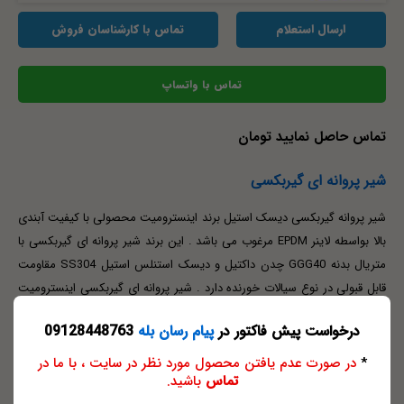
ارسال استعلام
تماس با کارشناسان فروش
تماس با واتساپ
تماس حاصل نمایید تومان
شیر پروانه ای گیربکسی
شیر پروانه گیربکسی دیسک استیل برند اینسترومیت محصولی با کیفیت آبندی
بالا بواسطه لاینر EPDM مرغوب می باشد . این برند شیر پروانه ای گیربکسی با
متریال بدنه GGG40 چدن داکتیل و دیسک استنلس استیل SS304 مقاومت
قابل قبولی در نوع سیالات خورنده دارد . شیر پروانه ای گیربکسی اینسترومیت
همانطور که از نامش پیداست تجهیز به فرمان گیربکس با زاویه ی 90 درجه ،
درخواست پیش فاکتور در
پیام رسان بله
09128448763
جهت سهولت در باز و بسته کردن شیر ، اللخصوص در سایزهای بزرگ می باشد
. شیر پروانه ای گیربکسی دیسک استیل اینسترومیت از سایز 1/2 1 الی 20
*
در صورت عدم یافتن محصول مورد نظر در سایت ، با ما در
تماس
باشید.
اینچ قابل ارائه و فروش است . قبلا نوع شیر پروانه ای دیسک استیل اهرمی