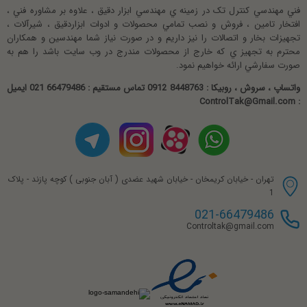
فني مهندسي کنترل تک در زمينه ي مهندسي ابزار دقيق ، علاوه بر مشاوره فني ،
حاکی از کیفیت بالاست .
افتخار تامين ، فروش و نصب تمامي محصولات و ادوات ابزاردقيق ، شيرآلات ،
آقا خدا خیرت بده.20 اینجش عالی بود
تجهيزات بخار و اتصالات را نيز داريم و در صورت نياز شما مهندسين و همکاران
از ویژگی های شیر پروانه ی گیربکسی به موارد ذیل اشاره داریم :
محترم به تجهيز ي که خارج از محصولات مندرج در وب سايت باشد را هم به
جواهریان
صورت سفارشي ارائه خواهيم نمود.
متریال چدن داکتیل بدنه متریال استیل دیسک لاینر EPDM تجهیز به
امتیاز 5 از 5
گیربکس ماکزیمم PN16
واتساپ ، سروش ، روبیکا : 8448763 0912 تماس مستقیم : 66479486 021 ایمیل
: ControlTak@Gmail.com
فروش شیر پروانه ای گیربکسی
قیمت مناسب و کیفیت بالا
حنفی
فروش شیر پروانه ای گیر بکسی اینسترومیت نیز همچون سایر شیرالات ،
امتیاز 5 از 5
تاسیسات و ادوات بخار و ابزاردقیق در طیف فروش مجموعه ما " کنترل تک
تهران - خیابان کریمخان - خیابان شهید عضدی ( آبان جنوبی ) کوچه پازند - پلاک
" قرار دارد . فروش شیر پروانه ای گیربکسی در سایزهای متنوع با نازلترین
1
قیمت و قیمت رقابتی به صورت تخصصی صورت می پذیرد . قابل ذکر
021-66479486
است فروش شیر پروانه ی گیربکسی اینسترومیت ، جهت همکاران و
Controltak@gmail.com
مشتریان دائم خرید ، دارای تخفیف همکار می باشد . جهت بررسی و
مشاهده سایر محصولات شیر پروانه ای به بخش
محصولات شیر پروانه ای
رجوع نموده و همچنین جهت استعلام قیمت و موجودی یا راهنمایی
بیشتر با واحد فروش شیر پروانه ای گیربکسی کنترل تک در تماس باشید .