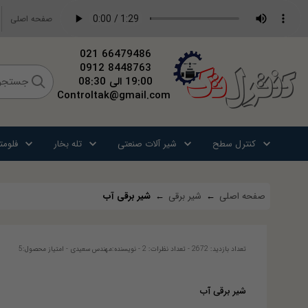
صفحه اصلی
66479486 021
8448763 0912
کنترل
تک
19:00 الی 08:30
Controltak@gmail.com
کنترل سطح
شیر آلات صنعتی
تله بخار
فلومت
صفحه اصلی
←
شیر برقی
←
شیر برقی آب
تعداد بازدید: 2672
-
تعداد نظرات: 2
-
نویسنده:
مهندس سعیدی
-
امتیاز محصول:
5
شیر برقی آب