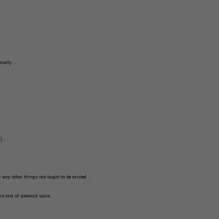
．UNID UW series is direct, multiplex, connected diaphragm, conductive and normally
．Acceptable for customization Viton (130℃) , Silicone (130℃) and EPDM (130℃)
．Before pipelining, the pipe line must be very clean without any contaminants or any other things not ought to be existed
．To prolong the life time of the product, Y-line filter should be installed in the front end of solenoid valve