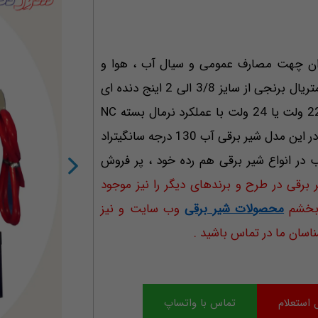
ونیدو تایوان چهت مصارف عمومی و سیال آب ، هوا و
روغن مناسب می باشد. شیر برقی آب یونیدو UW با متریال برنجی از سایز 3/8 الی 2 اینج دنده ای
تولید می گردد . بوبین شیر برقی آب UNID UW در 220 ولت یا 24 ولت با عملکرد نرمال بسته NC
طراحی گردیده است . ماکزیمم دمای مورد استفاده نیز در این مدل شیر برقی آب 130 درجه سانگیتراد
در انواع شیر برقی هم رده خود ، پر فروش
ر برقی در طرح و برندهای دیگر را نیز موجود
 بخشم
محصولات شیر برقی
وب سایت و نیز
اسان ما در تماس باشید .
 استعلام
تماس با واتساپ