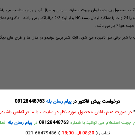
 یونیدو UW گاهاً بعنوان شیر برقی آب یا شیر برقی هوا نامبرده می شود. البته شیر برقی یونیدو در مدل ها
درخواست پیش فاکتور در
پیام رسان بله
09128448763
در صورت عدم یافتن محصول مورد نظر در سایت ، با ما در
تماس
باشید.
جهت استعلام می توانید با شماره
09128448763
در
پیام رسان بله
اقدام
تماس (
08:30 الی 18:00
) 66479486 021