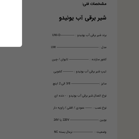
مشخصات فنی:
شیر برقی آب یونیدو
برند شیر برقی آب یونیدو : ---------------UNI-D
مدل : --------------------------------------------- UW
کشور سازنده : --------------------- تایوان / چین
تیپ شیر برقی آب یونیدو : ----------- کشویی
سایز :------------------------------ 3/8 الی 2 اینچ
نوع اتصال شیر برقی آب یونیدو : - دنده ای
نوع نصب : ------- عمودی / افقی / زاویه دار
بوبین :------------------------------ 220V یا 24V
وضعیت : --------------------- نرمال بسته NC