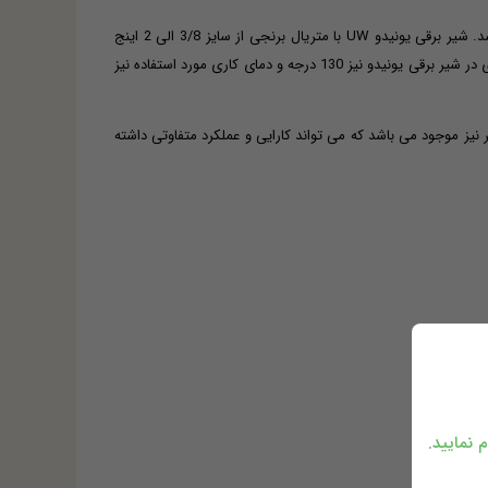
شیر برقی یونیدو با کد UNI-D UW شناخته شده بعنوان شیر برقی آب ، محصول یونیدو تایوان چهت مصارف عمومی و سیال آب و روغن مناسب می باشد. شیر برقی یونیدو UW با متریال برنجی از سایز 3/8 الی 2 اینج
دنده ای تولید می گردد . بوبین شیر برقی یونیدو UW از 220 ولت و یا 24 ولت با عملکرد نرمال بسته NC و از نوع 2/2 دیافراگمی می باشد . ماکزیمم دمای در شیر برقی یونیدو نیز 130 درجه و دمای کاری مورد استفاده نیز
 و طرح های دیگر نیز موجود می باشد که می تواند کارایی و عملکرد متفاوتی داشته
 نمایید.