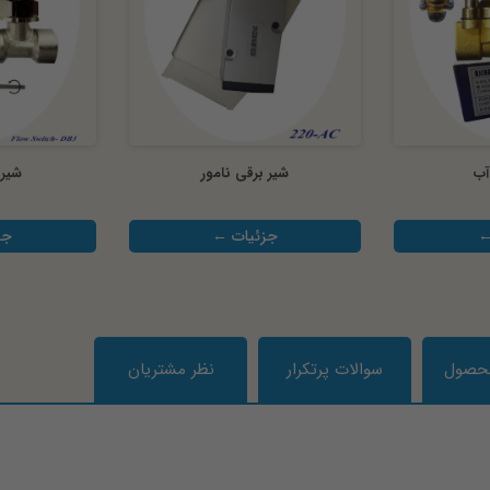
آب
شیر برقی نامور
شیر 
←
جزئیات ←
جز
محصول
سوالات پرتکرار
نظر مشتریان