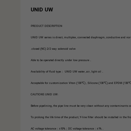
UNID UW
PRODUCT DESCRIPTION
closed (NC) 2/2 way solenoid valve.
．Able to be operated directly under low pressure
．Availability of fluid type： UNID UW water, air, light oil
:CAUTIONS UNID UW
．AC voltage tolerance：±10%；DC voltage tolerance：±1%