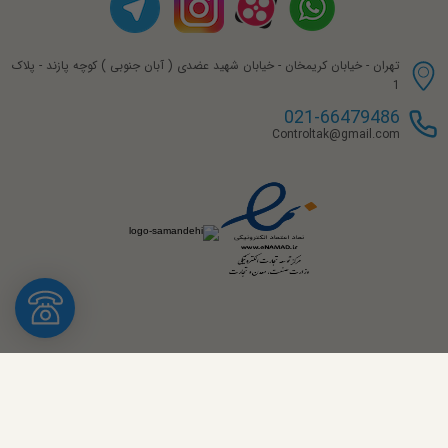
انگل ولو پنوماتیک ک
نوال
تهران - خیابان کریمخان - خیابان شهید عضدی ( آبان جنوبی ) کوچه پازند - پلاک
SAMSON 3347
1
021-66479486
Controltak@gmail.com
he Type SAMSON 3347 hygienic angle control valve is designed for the strict sanitary
requirements of the food, beverage, and pharmaceutical industries such as FDA, 3A, and
HEDGE. The valve body is designed free of dead space and having a smooth, polished,
satin, or mirror finish on internal and external surfaces. PTFE bushings are used to
seal body and bonnet as well as bonnet and plug stem. An additional steam line
connection is available for stricter purity requirements. This design can be cleaned
using the CIP method SAMSON 3347.
The Type SAMSON 3347 can be assembled with a pneumatic, electric, hydraulic, or
elector-hydraulic actuator also offered by the SAMSON group to complete the control
valve construction. These control valves are designed according to the modular
assembly principle, can be equipped with SAMSON GROUP actuators and valve
accessories such as positioned, limit switches, and solenoid valves.