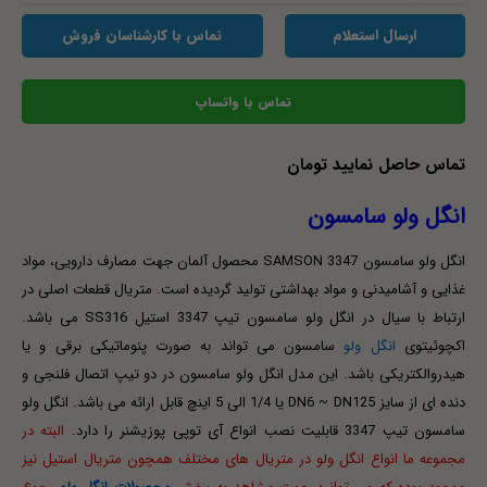
ارسال استعلام
تماس با کارشناسان فروش
تماس با واتساپ
تماس حاصل نمایید تومان
انگل ولو سامسون
انگل ولو سامسون 3347 SAMSON محصول آلمان جهت مصارف دارویی، مواد
غذایی و آشامیدنی و مواد بهداشتی تولید گردیده است. متریال قطعات اصلی در
ارتباط با سیال در انگل ولو سامسون تیپ 3347 استیل SS316 می باشد.
اکچوئیتوی
انگل ولو
سامسون می تواند به صورت پنوماتیکی برقی و یا
هیدروالکتریکی باشد. این مدل انگل ولو سامسون در دو تیپ اتصال فلنجی و
دنده ای از سایز DN6 ~ DN125 یا 1/4 الی 5 اینچ قابل ارائه می باشد. انگل ولو
سامسون تیپ 3347 قابلیت نصب انواع آی توپی پوزیشنر را دارد.
البته در
مجموعه ما انواع انگل ولو در متریال های مختلف همچون متریال استیل نیز