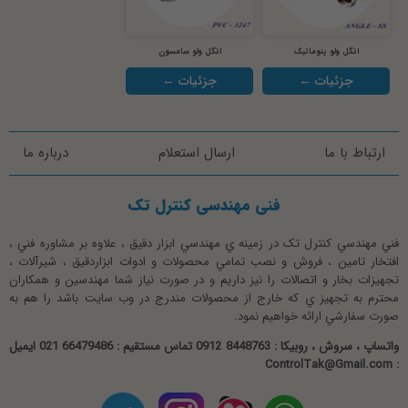
امتیاز 5 از 5
سایز : 1/4 ~ 5ا
انگل ولو پنوماتیک
انگل ولو سامسون
اتصال : فلنجی /رزوه
عالی و دقیق.راضی بودم
جزئیات ←
جزئیات ←
متریال : SS316
رحمانی
امتیاز 5 از 5
ارتباط با ما
ارسال استعلام
درباره ما
فروش انگل ولو
4763 سامسون رو روش بستم .عالی بود عملکردش
فنی مهندسی کنترل تک
فروش انگل ولو نیز همچون سایر شیرآلات و انگل ولو ها در حیطه ی
فروش ما قرار دارد . انگل ولو سامسون به عنوان محصول کاربردی و با
ابوالحسنی
فني مهندسي کنترل تک در زمينه ي مهندسي ابزار دقيق ، علاوه بر مشاوره فني ،
امتیاز 5 از 5
کیفیت همچنین قیمت مناسب نمونه جایگزین مناسبی جهت انواع انگل
افتخار تامين ، فروش و نصب تمامي محصولات و ادوات ابزاردقيق ، شيرآلات ،
ولو ON/OFF یا تدریجی می باشد. البته همانطور که اشاره شد انگل ولو
تجهيزات بخار و اتصالات را نيز داريم و در صورت نياز شما مهندسين و همکاران
محترم به تجهيز ي که خارج از محصولات مندرج در وب سايت باشد را هم به
متریال استیل نیز موجود می باشد . جهت اعلام موجودی قیمت و نیز
صورت سفارشي ارائه خواهيم نمود.
مشاوره با کارشناسان ما جهت اطمینان خاطر از انتخاب درست انگل ولو
مورد نیاز ، با واحد فروش انگل ولو این شرکت تماس حاصل نمایید. فروش
واتساپ ، سروش ، روبیکا : 8448763 0912 تماس مستقیم : 66479486 021 ایمیل
: ControlTak@Gmail.com
انگل ولو تخصص ماست .
محصول مرتبط :