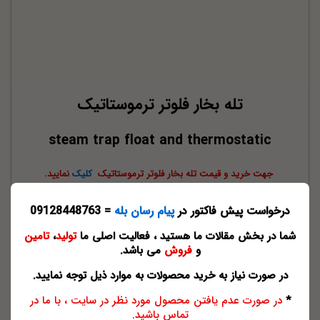
تله بخار فلوتر ترموستاتیک
steam trap float and thermostatic
جهت خرید و قیمت تله بخار فلوتر ترموستاتیک
کلیک
نمایید.
درخواست پیش فاکتور در
پیام رسان بله
= 09128448763
با مشاهده این کلیپ های آموزشی نصب تله بخا فلوتری و
شما در بخش مقالات ما هستید ، فعالیت اصلی ما
تولید
،
تامین
همچنین مکانیزم عملکرد تله بخار فلوتری را به خوبی فراخواهید گرفت.
و
فروش
می باشد.
در صورت نیاز به خرید محصولات به موارد ذیل توجه نمایید.
استیم تراپ فلوتری
*
در صورت عدم یافتن محصول مورد نظر در سایت ، با ما در
تله بخار فلوتری
تماس باشید.