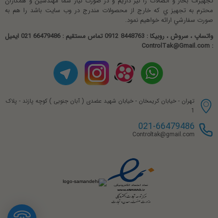
تجهيزات بخار و اتصالات را نيز داريم و در صورت نياز شما مهندسين و همکاران
محترم به تجهيز ي که خارج از محصولات مندرج در وب سايت باشد را هم به
صورت سفارشي ارائه خواهيم نمود.
واتساپ ، سروش ، روبیکا : 8448763 0912 تماس مستقیم : 66479486 021 ایمیل
: ControlTak@Gmail.com
تهران - خیابان کریمخان - خیابان شهید عضدی ( آبان جنوبی ) کوچه پازند - پلاک
1
021-66479486
Controltak@gmail.com