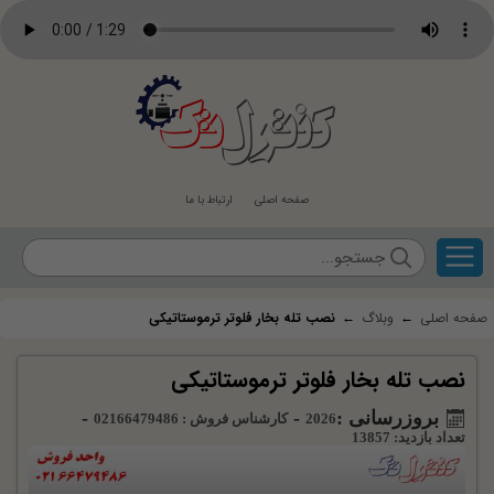
کنترل
تک
صفحه اصلی
ارتباط با ما
صفحه اصلی
←
وبلاگ
←
نصب تله بخار فلوتر ترموستاتیکی
نصب تله بخار فلوتر ترموستاتیکی
بروزرسانی :
-
-
2026
کارشناس فروش : 02166479486
تعداد بازدید: 13857