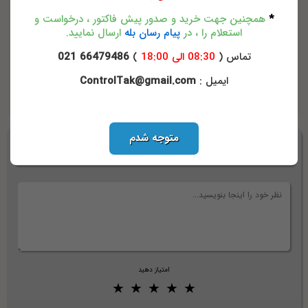
تراپ فلوتری
*
همچنین جهت خرید و صدور پیش فاکتور ، درخواست و
تله بخار فلوتر ترموستاتیکی عیوض
استعلام را ، در
پیام رسان بله
ارسال نمایید.
تماس (
08:30 الی 18:00
)
66479486 021
ایمیل :
ControlTak@gmail.com
استیم تراپ فلوتری
تله بخار فلوتر ترموستاتیکی عیوض
تله بخار فلوتری
قیمت تله بخار فلوتری
فروش تله بخار
عملکرد تله بخار فلوتری
متوجه شدم
امتیاز دهید