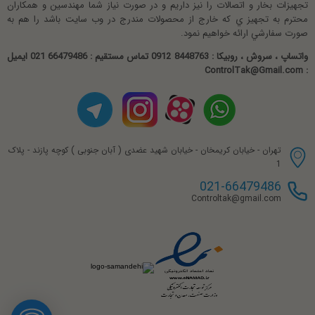
تجهيزات بخار و اتصالات را نيز داريم و در صورت نياز شما مهندسين و همکاران
محترم به تجهيز ي که خارج از محصولات مندرج در وب سايت باشد را هم به
صورت سفارشي ارائه خواهيم نمود.
واتساپ ، سروش ، روبیکا : 8448763 0912 تماس مستقیم : 66479486 021 ایمیل
: ControlTak@Gmail.com
تهران - خیابان کریمخان - خیابان شهید عضدی ( آبان جنوبی ) کوچه پازند - پلاک
1
021-66479486
Controltak@gmail.com