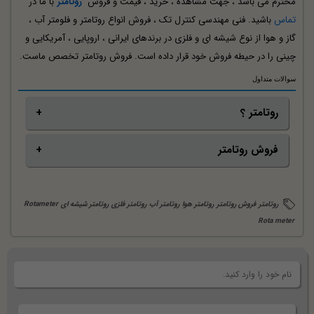
محترم می باشد ، جهت مشاهده ، خرید ، قیمت و فروش
روتامتر
با ما در
تماس
باشید. فنی مهندسی کنترل تک ، فروش انواع روتامتر و فلومتر آب ،
گاز و هوا از نوع شیشه ای و فلزی در برندهای ایرانی ، اروپایی ، آمریکایی و
چینی را در حیطه فروش خود قرار داده است. فروش روتامتر تخصص ماست.
سوالات متداول
روتامتر ؟
فروش روتامتر
روتامتر تجهیزی است جهت اندازه گیری رنج دبی سیالات مایع و
گازی به صورت چشمی در ابعاد ، متریال و رنج های متنوع که به
فروش روتامتر در انواع خطی و تابلویی در متریال های شیشه ،
صورت تابلویی یا خطی نصب می گردند.
روتامتر
فروش روتامتر
روتامتر هوا
روتامتر آب
روتامتر فلزی
روتامتر شیشه ای
Rotameter
استیل ، پی وی سی و... متناسب با نوع سیال و رنج مورد نیاز
Rota meter
توسط ما صورت می پذیرد. جهت خرید و استعلام قیمت روتامتر با
ما در تماس باشید.