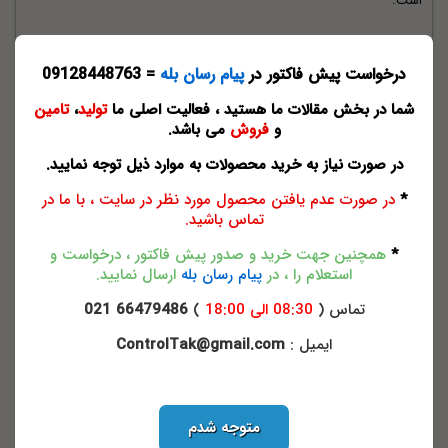
است.
روتامتر فلزی
درخواست پیش فاکتور در
پیام رسان بله
= 09128448763
روتامتر های فلزی Metal Tube Flow Meters با لوله های فلزی کاربرد
شما در بخش مقالات ما هستید ، فعالیت اصلی ما
تولید
،
تامین
متفاوتی نسبت به لوله های شیشه ای دارند. از لوله های فلزی برای فشار و
و
فروش
می باشد.
درجه حرارت بالاتر در مواردی که درجه حرارت بالاتر از حد عملی باشد که در
در صورت نیاز به خرید محصولات به موارد ذیل توجه نمایید.
آن نمی توان از لوله شیشه ای استفاده کرد ، استفاده می شود.
*
در صورت عدم یافتن محصول مورد نظر در سایت ، با ما در
تماس باشید.
*
همچنین جهت خرید و صدور پیش فاکتور ، درخواست و
استعلام را ، در
پیام رسان بله
ارسال نمایید.
تماس (
08:30 الی 18:00
)
66479486 021
ایمیل :
ControlTak@gmail.com
متوجه شدم