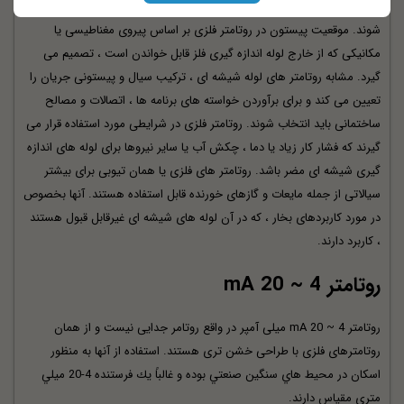
لوله های فلزی معمولاً از جنس آلومینیوم ، برنج یا استیل ضد زنگ تولید می
شوند. موقعیت پیستون در روتامتر فلزی بر اساس پیروی مغناطیسی یا
مکانیکی که از خارج لوله اندازه گیری فلز قابل خواندن است ، تصمیم می
گیرد. مشابه روتامتر های لوله شیشه ای ، ترکیب سیال و پیستونی جریان را
تعیین می کند و برای برآوردن خواسته های برنامه ها ، اتصالات و مصالح
ساختمانی باید انتخاب شوند. روتامتر فلزی در شرایطی مورد استفاده قرار می
گیرند که فشار کار زیاد یا دما ، چکش آب یا سایر نیروها برای لوله های اندازه
گیری شیشه ای مضر باشد. روتامتر های فلزی یا همان تیوبی برای بیشتر
سیالاتی از جمله مایعات و گازهای خورنده قابل استفاده هستند. آنها بخصوص
در مورد کاربردهای بخار ، که در آن لوله های شیشه ای غیرقابل قبول هستند
، کاربرد دارند.
روتامتر 4 ~ 20 mA
روتامتر 4 ~ 20 mA میلی آمپر در واقع روتامر جدایی نیست و از همان
روتامترهای فلزی با طراحی خشن تری هستند. استفاده از آنها به منظور
اسكان در محيط هاي سنگين صنعتي بوده و غالباً يك فرستنده 4-20 ميلي
متري مقياس دارند.