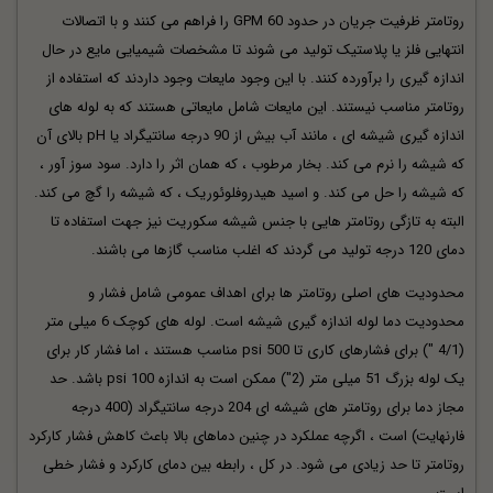
روتامتر ظرفیت جریان در حدود 60 GPM را فراهم می کنند و با اتصالات
انتهایی فلز یا پلاستیک تولید می شوند تا مشخصات شیمیایی مایع در حال
اندازه گیری را برآورده کنند. با این وجود مایعات وجود داردند که استفاده از
روتامتر مناسب نیستند. این مایعات شامل مایعاتی هستند که به لوله های
اندازه گیری شیشه ای ، مانند آب بیش از 90 درجه سانتیگراد یا pH بالای آن
که شیشه را نرم می کند. بخار مرطوب ، که همان اثر را دارد. سود سوز آور ،
که شیشه را حل می کند. و اسید هیدروفلوئوریک ، که شیشه را گچ می کند.
البته به تازگی روتامتر هایی با جنس شیشه سکوریت نیز جهت استفاده تا
دمای 120 درجه تولید می گردند که اغلب مناسب گازها می باشند.
محدودیت های اصلی روتامتر ها برای اهداف عمومی شامل فشار و
محدودیت دما لوله اندازه گیری شیشه است. لوله های کوچک 6 میلی متر
(4/1 ") برای فشارهای کاری تا 500 psi مناسب هستند ، اما فشار کار برای
یک لوله بزرگ 51 میلی متر (2") ممکن است به اندازه 100 psi باشد. حد
مجاز دما برای روتامتر های شیشه ای 204 درجه سانتیگراد (400 درجه
فارنهایت) است ، اگرچه عملکرد در چنین دماهای بالا باعث کاهش فشار کارکرد
روتامتر تا حد زیادی می شود. در کل ، رابطه بین دمای کارکرد و فشار خطی