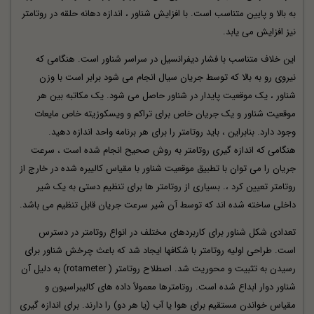
به بالا و پایین متناسب است. با افزایش شناور ، اندازه دهانه حلقه در روتامتر
نیز افزایش می یابد.
این خلاف متناسب با فشار دیفرانسیل در سراسر شناور است. هنگامی که
نیروی رو به بالا که توسط جریان سیال انجام می شود برابر است با وزن
شناور ، یک موقعیت پایدار در شناور حاصل می شود. یک مکاتبه بین هر
موقعیت شناور و یک جریان خاص برای تراکم و ویسکوزیته خاص مایعات
وجود دارد. بنابراین ، باید روتامتر را برای هر برنامه واحد اندازه دهید.
هنگامی که اندازه گیری روتامتر به روش صحیح انجام شده است ، سرعت
جریان را می توان با تطبیق موقعیت شناور با مقیاس کالیبره شده در خارج از
روتامتر تعیین کرد ،. بسیاری از روتامتر ها برای تنظیم دستی به یک شیر
داخلی ساخته شده اند که توسط آن شیر سرعت جریان قابل تنظیم می باشد.
تعدادی شکل شناور برای کاربردهای مختلف در انواع روتامتر در دسترس
است. طراحی اولیه روتامتر با شکافها ایجاد شد که باعث چرخش شناور برای
رسیدن به تثبیت و محوریت شد. اصطلاح روتامتر ( rotameter) به دلیل آن
شناور دوار ابداع شده است. روتامترها معمولاً داده های کالیبراسیون و
مقیاس خواندن مستقیم برای هوا یا آب (یا هر دو) را دارند. برای اندازه گیری