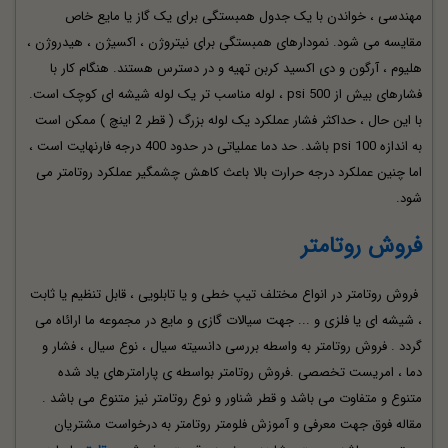
مهندسی ، خواندن با یک جدول همبستگی برای یک گاز یا مایع خاص
مقایسه می شود. نمودارهای همبستگی برای نیتروژن ، اکسیژن ، هیدروژن ،
هلیوم ، آرگون و دی اکسید کربن تهیه و در دسترس هستند. هنگام کار با
فشارهای بیش از 500 psi ، لوله مناسب تر یک لوله شیشه ای کوچک است.
با این حال ، حداکثر فشار عملکرد یک لوله بزرگ ( قطر 2 اینچ ) ممکن است
به اندازه 100 psi باشد. حد دما عملیاتی در حدود 400 درجه فارنهایت است ،
اما چنین عملکرد درجه حرارت بالا باعث کاهش چشمگیر عملکرد روتامتر می
شود.
فروش روتامتر
فروش روتامتر در انواع مختلف تیپ خطی و یا تابلویی ، قابل تنظیم یا ثابت
، شیشه ای یا فلزی و ... جهت سیالات گازی و مایع در مجموعه ما ارائاه می
گردد . فروش روتامتر به واسطه بررسی دانسیته سیال ، نوع سیال ، فشار و
دما ، امریست تخصصی .فروش روتامتر بواسطه ی پارامترهای یاد شده
متنوع و متفاوت می باشد و قطر شناور و نوع روتامتر نیز متنوع می باشد .
مقاله فوق جهت معرفی و آموزش فلومتر روتامتر به درخواست مشتریان