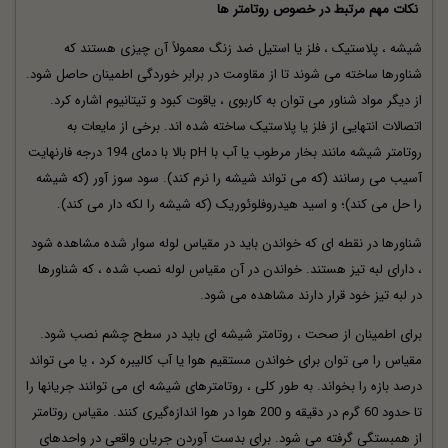
نکات مهم مرتبط در خصوص روتامتر ها
شیشه ، پلاستیک ، فلز یا استیل ضد زنگ معمولاً آن چیزی هستند که
شناورها ساخته می شوند تا از مقاومت در برابر خوردگی اطمینان حاصل شود.
از دیگر مواد شناور می توان به کاربوی ، یاقوت کبود و تیتانیوم اشاره کرد.
اتصالات انتهایی از فلز یا پلاستیک ساخته شده اند. برخی از مایعات به
روتامتر شیشه مانند بخار مرطوب یا آب با pH بالا با دمای 194 درجه فارنهایت
آسیب می رسانند (که می تواند شیشه را نرم کند). سود سوز آور (که شیشه
را حل می کند)؛ و اسید هیدروفلوئوریک (که شیشه را لکه دار می کند).
شناورها در نقطه ای که خواندن باید در مقیاس لوله سوار شده مشاهده شود
، دارای لبه تیز هستند. خواندن در آن مقیاس لوله نصب شده ، که شناورها
در لبه تیز خود قرار دارند مشاهده می شود.
برای اطمینان از صحت ، روتامتر شیشه ای باید در سطح چشم نصب شود.
مقیاس را می توان برای خواندن مستقیم هوا یا آب کالیبره کرد ، یا می تواند
درصد بازه را بخواند. به طور کلی ، روتامترهای شیشه ای می توانند جریانها را
تا حدود 60 گرم در دقیقه و 200 هوا در هوا اندازه‌گیری کنند. مقیاس روتامتر
از همبستگی گرفته می شود. برای بدست آوردن جریان واقعی در واحدهای