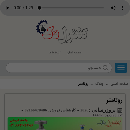
کنترل
تک
صفحه اصلی
ارتباط با ما
صفحه اصلی
←
وبلاگ
←
روتامتر
روتامتر
بروزرسانی :
-
-
2026
کارشناس فروش : 02166479486
تعداد بازدید: 14487