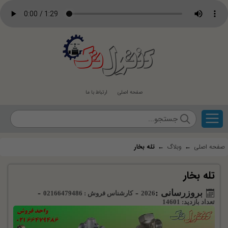
کنترل
تک
صفحه اصلی
ارتباط با ما
صفحه اصلی
←
وبلاگ
←
تله بخار
تله بخار
بروزرسانی :
-
-
2026
کارشناس فروش : 02166479486
تعداد بازدید: 14601