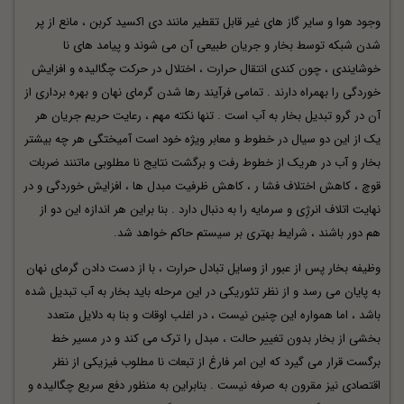
وجود هوا و سایر گاز های غیر قابل تقطیر مانند دی اکسید کربن ، مانع از پر
شدن شبکه توسط بخار و جریان طبیعی آن می شوند و پیامد های نا
خوشایندی ، چون کندی انتقال حرارت ، اختلال در حرکت چگالیده و افزایش
خوردگی را بهمراه دارند . تمامی فرآیند رها شدن گرمای نهان و بهره برداری از
آن در گرو تبدیل
بخار
به آب است . تنها نکته مهم ، رعایت حریم جریان هر
یک از این دو سیال در خطوط و معابر ویژه خود است آمیختگی هر چه بیشتر
بخار و آب در هریک از خطوط رفت و برگشت نتایج نا مطلوبی ماتنند ضربات
قوچ ، کاهش اختلاف فشا ر ، کاهش ظرفیت مبدل ها ، افزایش خوردگی و در
نهایت اتلاف انرژِی و سرمایه را به دنبال دارد . بنا براین هر اندازه این دو از
هم دور باشند ، شرایط بهتری بر سیستم حاکم خواهد شد.
وظیفه بخار پس از عبور از وسایل تبادل حرارت ، با از دست دادن گرمای نهان
به پایان می رسد و از نظر تئوریکی در این مرحله باید بخار به آب تبدیل شده
باشد ، اما همواره این چنین نیست ، در اغلب اوقات و بنا به دلایل متعدد
بخشی از بخار بدون تغییر حالت ، مبدل را ترک می کند و در مسیر خط
برگست قرار می گیرد که این امر فارغ از تبعات نا مطلوب فیزیکی از نظر
اقتصادی نیز مقرون به صرفه نیست . بنابراین به منظور دفع سریع چگالیده و