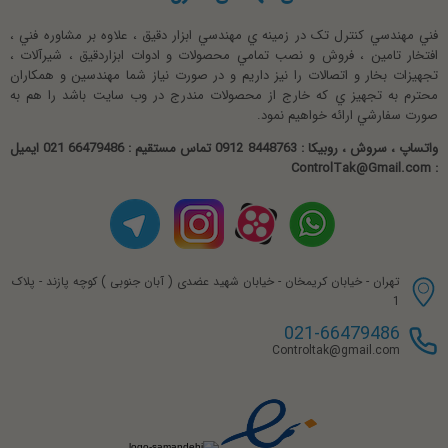
فني مهندسي کنترل تک در زمينه ي مهندسي ابزار دقيق ، علاوه بر مشاوره فني ،
افتخار تامين ، فروش و نصب تمامي محصولات و ادوات ابزاردقيق ، شيرآلات ،
تجهيزات بخار و اتصالات را نيز داريم و در صورت نياز شما مهندسين و همکاران
محترم به تجهيز ي که خارج از محصولات مندرج در وب سايت باشد را هم به
صورت سفارشي ارائه خواهيم نمود.
واتساپ ، سروش ، روبیکا : 8448763 0912 تماس مستقیم : 66479486 021 ایمیل
: ControlTak@Gmail.com
تهران - خیابان کریمخان - خیابان شهید عضدی ( آبان جنوبی ) کوچه پازند - پلاک
1
021-66479486
Controltak@gmail.com