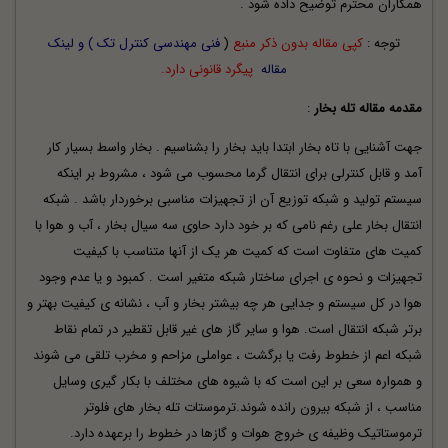
همکاران محترم توضیح داده شود .
توجه :
کپی مقاله بدون ذکر منبع
(
فنی مهندسی کنترل تک ) و
لینک
مقاله
پیگرد قانونی دارد.
مقدمه مقاله تله بخار
:
جهت آشنایی با تاه بخار ابتدا باید بخار را بشناسیم . بخار واسط بسیار کار
آمد و قابل کنترلی برای انتقال گرما محسوب می شود ، مشروط بر اینکه
سیستم تولید و شبکه توزیع آن از تجهیزات مناسبی برخوردار باشد . شبکه
انتقال بخار علی رغم نامی که بر خود دارد حاوی سه سیال
بخار
، آب و هوا با
کمیت های متفاوت است که کمیت هر یک از آنها متناسب با کیفیت
تجهیزات و نحوه ی اجرای ساختار شبکه متغیر است . کمبود و یا عدم وجود
هوا در کل سیستم و جدایی هر چه بیشتر بخار و آب ، نشانه ی کیفیت بهتر و
برتر شبکه انتقال است. هوا و سایر گاز های غیر قابل تقطیر در تمام نقاط
شبکه اعم از خطوط رفت یا برگشت ، عواملی مزاحم و مخرب تلقی می شوند
و همواره سعی بر این است که با شیوه های مختلف با بکار گیری وسایل
مناسب ، از شبکه بیرون رانده شوند.ترموستات تله بخار های فلوتر
ترموستاتیک وظیفه ی خروج هوات و گازها در خطوط را برعهده دارد.