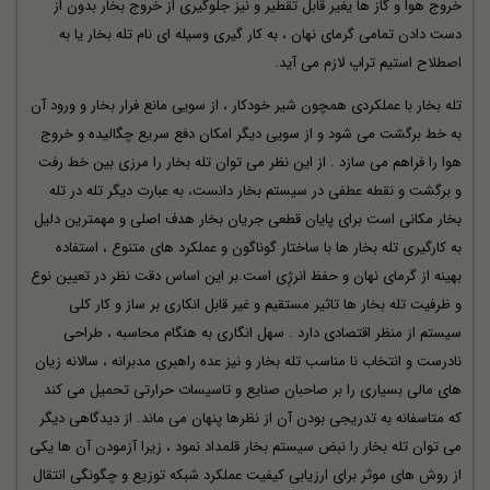
خروج هوا و گاز ها یغیر قابل تقطیر و نیز جلوگیری از خروج بخار بدون از
دست دادن تمامی گرمای نهان ، به کار گیری وسیله ای نام تله بخار یا به
اصطلاح
استیم تراپ
لازم می آید.
تله بخار با عملکردی همچون شیر خودکار ، از سویی مانع فرار
بخار
و ورود آن
به خط برگشت می شود و از سویی دیگر امکان دفع سریع چگالیده و خروج
هوا را فراهم می سازد . از این نظر می توان تله بخار را مرزی بین خط رفت
و برگشت و نقطه عطفی در سیستم بخار دانست، به عبارت دیگر تله در تله
بخار مکانی است برای پایان قطعی جریان بخار هدف اصلی و مهمترین دلیل
به کارگیری تله بخار ها با ساختار گوناگون و عملکرد های متنوع ، استفاده
بهینه از گرمای نهان و حفظ انرژِی است.بر این اساس دقت نظر در تعیین نوع
و ظرفیت تله بخار ها تاثیر مستقیم و غیر قابل انکاری بر ساز و کار کلی
سیستم از منظر اقتصادی دارد . سهل انگاری به هنگام محاسبه ، طراحی
نادرست و انتخاب نا مناسب تله بخار و نیز عده راهبری مدبرانه ، سالانه زیان
های مالی بسیاری را بر صاحبان صنایع و تاسیسات حرارتی تحمیل می کند
که متاسفانه به تدریجی بودن آن از نظرها پنهان می ماند. از دیدگاهی دیگر
می توان تله بخار را نبض سیستم بخار قلمداد نمود ، زیرا آزمودن آن ها یکی
از روش های موثر برای ارزیابی کیفیت عملکرد شبکه توزیع و چگونگی انتقال