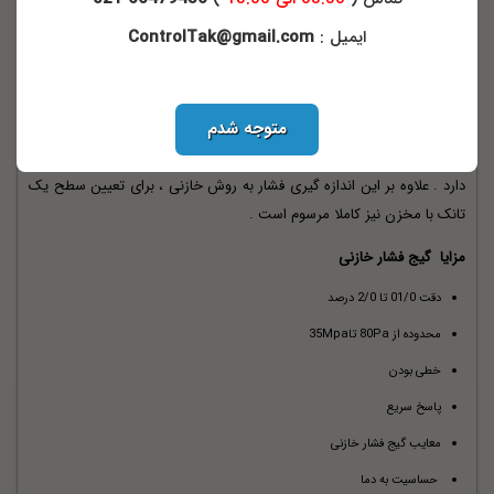
طراحی تک خازنی است .
ایمیل :
ControlTak@gmail.com
مد موازنه شده به این صورت است که خازن مرجع به نحوی قرار می گیرد که
در خروجی ، ولتاژ صفر ولت ایجاد می شود ، در مد موازنه نشده ، برای
متوجه شدم
تعیین فشار ، نیاز به اندازه گیری نسبت ولتاژ خروجی به ولتاژ تحریک می
باشد . این نوع اندازه گیری فشار کاملا دقیق بوده و محدوده کاری وسیعی
دارد . علاوه بر این اندازه گیری فشار به روش خازنی ، برای تعیین سطح یک
تانک با مخزن نیز کاملا مرسوم است .
مزایا گیج فشار خازنی
دقت 01/0 تا 2/0 درصد
محدوده از 80Pa تا35Mpa
خطی بودن
پاسخ سریع
معایب گیج فشار خازنی
حساسیت به دما