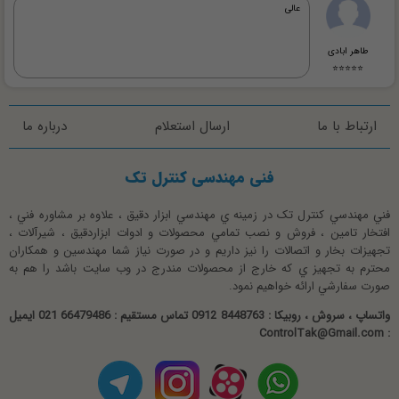
عالی
طاهر ابادی
⭐⭐⭐⭐⭐
ارتباط با ما
ارسال استعلام
درباره ما
فنی مهندسی کنترل تک
فني مهندسي کنترل تک در زمينه ي مهندسي ابزار دقيق ، علاوه بر مشاوره فني ،
افتخار تامين ، فروش و نصب تمامي محصولات و ادوات ابزاردقيق ، شيرآلات ،
تجهيزات بخار و اتصالات را نيز داريم و در صورت نياز شما مهندسين و همکاران
محترم به تجهيز ي که خارج از محصولات مندرج در وب سايت باشد را هم به
صورت سفارشي ارائه خواهيم نمود.
واتساپ ، سروش ، روبیکا : 8448763 0912 تماس مستقیم : 66479486 021 ایمیل
: ControlTak@Gmail.com