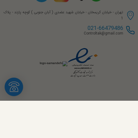
تهران - خیابان کریمخان - خیابان شهید عضدی ( آبان جنوبی ) کوچه پازند - پلاک
1
021-66479486
Controltak@gmail.com