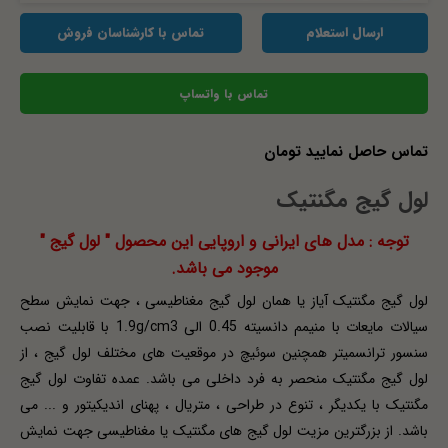
ارسال استعلام
تماس با کارشناسان فروش
تماس با واتساپ
تماس حاصل نمایید تومان
لول گیج مگنتیک
توجه : مدل های ایرانی و اروپایی این محصول " لول گیج "
موجود می باشد.
لول گیج مگنتیک آیاز یا همان لول گیج مغناطیسی ، جهت نمایش سطح
سیالات مایعات با منیمم دانسیته 0.45 الی 1.9g/cm3 با قابلیت نصب
سنسور ترانسمیتر همچنین سوئیچ در موقعیت های مختلف لول گیج ، از
لول گیج مگنتیک منحصر به فرد داخلی می باشد. عمده تفاوت لول گیج
مگنتیک با یکدیگر ، تنوع در طراحی ، متریال ، پهنای اندیکیتور و ... می
باشد. از بزرگترین مزیت لول گیج های مگنتیک یا مغناطیسی جهت نمایش