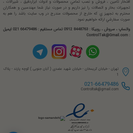
افتخار تامين ، فروش و نصب تمامي محصولات و ادوات ابزاردقيق ، شيرآلات ،
تجهيزات بخار و اتصالات را نيز داريم و در صورت نياز شما مهندسين و همکاران
محترم به تجهيز ي که خارج از محصولات مندرج در وب سايت باشد را هم به
صورت سفارشي ارائه خواهيم نمود.
واتساپ ، سروش ، روبیکا : 8448763 0912 تماس مستقیم : 66479486 021 ایمیل
: ControlTak@Gmail.com
تهران - خیابان کریمخان - خیابان شهید عضدی ( آبان جنوبی ) کوچه پازند - پلاک
1
021-66479486
Controltak@gmail.com