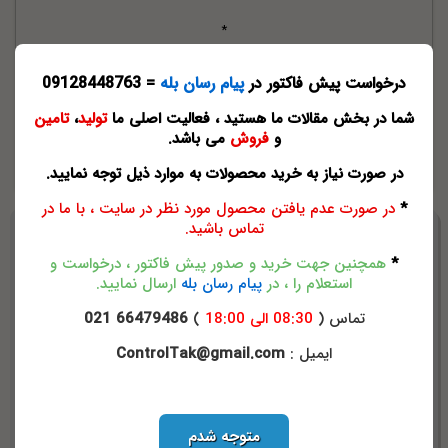
*
در صورت نیاز به بررسی انواع شیر فشارشکن ، خرید و قیمت لول شیر
درخواست پیش فاکتور در
پیام رسان بله
= 09128448763
فشارشکن
کلیک
نمایید.
شما در بخش مقالات ما هستید ، فعالیت اصلی ما
تولید
،
تامین
و
فروش
می باشد.
شیر فشارشکن
نصب شیر فشارشکن
عملکرد شیر فشارشکن
قیمت شیرفشارشکن
فروش شیر فشارشکن
آموزش شیر فشارشکن
در صورت نیاز به خرید محصولات به موارد ذیل توجه نمایید.
*
در صورت عدم یافتن محصول مورد نظر در سایت ، با ما در
تماس باشید.
*
همچنین جهت خرید و صدور پیش فاکتور ، درخواست و
استعلام را ، در
پیام رسان بله
ارسال نمایید.
تماس (
08:30 الی 18:00
)
66479486 021
ایمیل :
ControlTak@gmail.com
امتیاز دهید
متوجه شدم