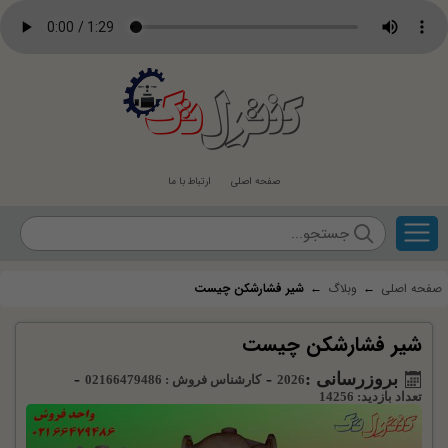
کنترل
تک
صفحه اصلی
ارتباط با ما
صفحه اصلی
←
وبلاگ
←
شیر فشارشکن چیست
شیر فشارشکن چیست
بروزرسانی :
-
-
2026
کارشناس فروش : 02166479486
تعداد بازدید: 14256